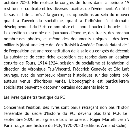
octobre 2020. Elle replace le congrès de Tours dans la période 
restituer le contexte et les diverses facettes de l’événement. Au fil de
l’assassinat de Jaurès à la guerre, ses oppositions au sein du mouve
quant à l’avenir du socialisme, quant à l’adhésion à l’Internat
développement du Parti communiste et – pour boucler la boucle – l’e
L’exposition rassemble des journaux d’époque, des tracts, des brochur
nombreuses photos, et même des documents uniques : des lettre
militants (dont une lettre de Léon Trotski à Amédée Dunois datant de 1
de l’exposition est une reconstitution de la salle du congrès de décem
La substance de cette riche exposition est reprise dans un catalog
congrès de Tours, 1914-1924, scission du socialisme et fondation 
direction de Véronique Fau-Vincenti, Frédérick Genevée et Éric Lafon
ouvrage, avec de nombreux résumés historiques sur des points préci
auteurs venus d’horizons variés. L’iconographie est particulièr
spécialistes peuvent y découvrir certains documents inédits.
Les livres qui ne traitent que du PC
Concernant l’édition, des livres sont parus retraçant non pas l’histo
l’ensemble du siècle d’histoire du PC, devenu plus tard PCF. Le
septembre 2020, est signé de trois historiens : Roger Martelli, Jean
Parti rouge, une histoire du PCF, 1920-2020 (éditions Armand Colin). 