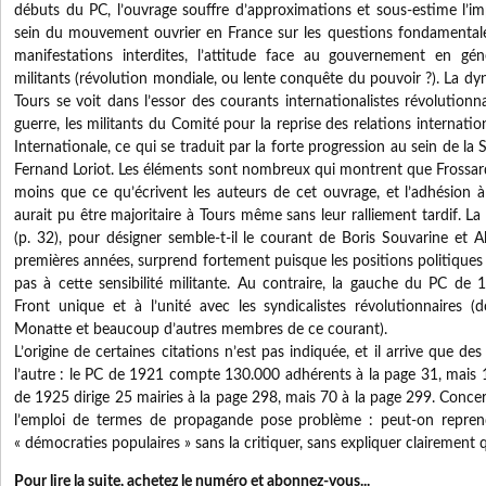
débuts du PC, l’ouvrage souffre d’approximations et sous-estime l’i
sein du mouvement ouvrier en France sur les questions fondamentales 
manifestations interdites, l’attitude face au gouvernement en géné
militants (révolution mondiale, ou lente conquête du pouvoir ?). La 
Tours se voit dans l’essor des courants internationalistes révolutionn
guerre, les militants du Comité pour la reprise des relations internat
Internationale, ce qui se traduit par la forte progression au sein de 
Fernand Loriot. Les éléments sont nombreux qui montrent que Frossa
moins que ce qu’écrivent les auteurs de cet ouvrage, et l’adhésion à
aurait pu être majoritaire à Tours même sans leur ralliement tardif. La 
(p. 32), pour désigner semble-t-il le courant de Boris Souvarine et 
premières années, surprend fortement puisque les positions politiques
pas à cette sensibilité militante. Au contraire, la gauche du PC de 
Front unique et à l’unité avec les syndicalistes révolutionnaires (
Monatte et beaucoup d’autres membres de ce courant).
L’origine de certaines citations n’est pas indiquée, et il arrive que de
l’autre : le PC de 1921 compte 130.000 adhérents à la page 31, mais 
de 1925 dirige 25 mairies à la page 298, mais 70 à la page 299. Concer
l’emploi de termes de propagande pose problème : peut-on repren
« démocraties populaires » sans la critiquer, sans expliquer clairement qu’i
Pour lire la suite, achetez le numéro et abonnez-vous...