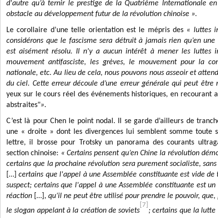
d'autre qu’à ternir le prestige de la Quatrième Internationale e
obstacle au développement futur de la révolution chinoise ».
Le corollaire d’une telle orientation est le mépris des
« luttes 
considérons que
le fascisme sera détruit à jamais rien qu’en une 
est aisément résolu. Il n'y a aucun intérêt à mener les luttes i
mouvement antifasciste, les grèves, le mouvement pour la co
nationale, etc. Au lieu de cela, nous pouvons nous asseoir et attend
du ciel. Cette erreur découle d’une erreur générale qui peut être
yeux sur le cours réel des événements historiques, en recourant
abstraites"
»
.
C’est là pour Chen le point nodal. Il se garde d’ailleurs de tran
une « droite » dont les divergences lui semblent somme toute
lettre, il brosse pour Trotsky un panorama des courants ultraga
section chinoise:
« C
ertains pensent qu’en Chine la révolution dém
certains que la prochaine révolution sera purement socialiste, sa
[…]
certains que l'appel à une Assemblée constituante est vide de
suspect; certains que l'appel à une Assemblée constituante est un
réaction
[…],
qu’il ne peut être utilisé pour prendre le pouvoir,
que, 
[7]
le slogan appelant à la création de soviets
; certains que la lutt