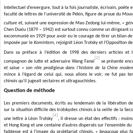
Intellectuel d’envergure, tout à la fois journaliste, écrivain, poète e
faculté de lettres de l’université de Pékin, figure de proue du
Mouve
culture
et
,
suivant une expression de Mao Zedong lui-même,
« gén
Chen Duxiu (1879 – 1942) est surtout connu comme un dirigeant 
excommunié en 1929 pour avoir eu le courage de tirer un bilan de 
imposée par le
Komintern
, rejoignit Léon Trotsky et l’Opposition d
Dans sa préface à l’édition de 1998 des derniers articles et 
[2]
compagnon de lutte et adversaire Wang Fanxi
se présente en
et salue
« son rôle prodigieux dans l’histoire de la Chine mode
mince à l’égard de celui qui, nous allons le voir, ne fut pas te
chinois qu’il jugeait sectaires et ultragauchistes.
Question de méthode
Les premiers documents, écrits au lendemain de la libération d
sur la situation difficile des trotskystes chinois à la veille de la 
[4]
une lettre à Léon Trotsky
, il dresse un état des effectifs : moi
et Hong Kong et une centaine d’autres dispersés sur l’ensemble du t
faiblesse est à l’image du prolétariat chinois,
« beaucoup plus fa