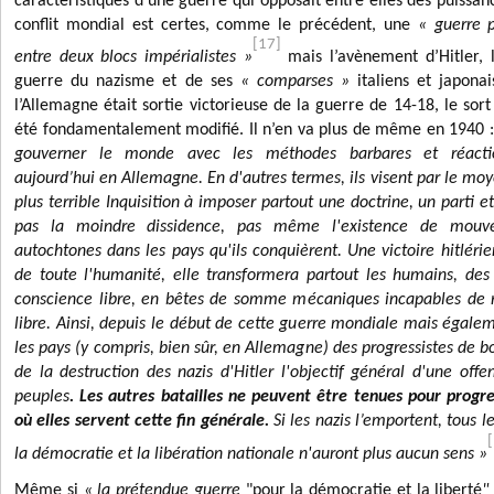
caractéristiques d’une guerre qui opposait entre elles des puissan
conflit mondial est certes, comme le précédent, une
« guerre p
[17]
entre deux blocs impérialistes »
mais l
’avènement d’Hitler, 
guerre du nazisme et de ses
« comparses »
italiens et japonai
l’Allemagne était sortie victorieuse de la guerre de 14-18, le sor
été fondamentalement modifié. Il n’en va plus de même en 1940 
gouverner le monde avec les méthodes barbares et réaction
aujourd’hui en Allemagne. En d'autres termes, ils visent par le mo
plus terrible Inquisition à imposer partout une doctrine, un parti e
pas la moindre dissidence, pas même l'existence de mouve
autochtones dans les pays qu'ils conquièrent. Une victoire hitlérie
de toute l'humanité, elle transformera partout les humains, des
conscience libre, en bêtes de somme mécaniques incapables de ré
libre. Ainsi, depuis le début de cette guerre mondiale mais égalem
les pays (y compris, bien sûr, en Allemagne) des progressistes de b
de la destruction des nazis d'Hitler l'objectif général d'une of
peuples
. Les autres batailles ne peuvent être tenues pour progr
où elles servent cette fin générale.
Si les nazis l’emportent, tous le
la démocratie et la libération nationale n'auront plus aucun sens »
Même si
« la prétendue guerre
"pour la démocratie et la liberté
"