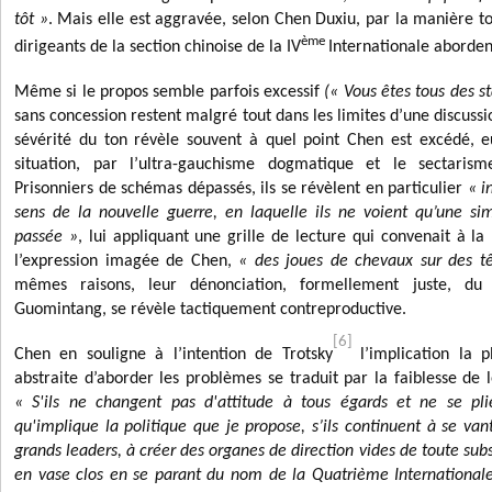
tôt »
. Mais elle est aggravée, selon Chen Duxiu, par la manière t
ème
dirigeants de la section chinoise de la IV
Internationale aborden
Même si le propos semble parfois excessif
(« Vous êtes tous des st
sans concession restent malgré tout dans les limites d’une discus
sévérité du ton révèle souvent à quel point Chen est excédé, e
situation, par l’ultra-gauchisme dogmatique et le sectaris
Prisonniers de schémas dépassés, ils se révèlent en particulier
« i
sens de la nouvelle guerre,
en laquelle ils ne voient qu’une simp
passée »
, lui
appliquant une grille de lecture qui convenait à la 
l’expression imagée de Chen,
« des joues de chevaux sur des t
mêmes raisons, leur dénonciation, formellement juste, d
Guomintang, se révèle tactiquement contreproductive.
[6]
Chen en souligne à l’intention de
Trotsky
l’implication la 
abstraite d’aborder les problèmes se traduit par la faiblesse de 
« S'ils ne changent pas d'attitude à tous égards
et ne se plie
qu'implique la politique que je propose, s’ils continuent à se va
grands leaders, à créer des organes de direction vides de toute sub
en vase clos en se parant du nom de la Quatrième Internationale,