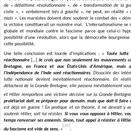
de
« défaitisme révolutionnaire »
, de
« transformation de la gu
civile », « verbalement très à gauche »,
ne peut, en réalité
« 
nazis »
. Les marxistes doivent donc soutenir le combat des
« démo
la victoire constituerait un moindre mal
. L’internationalisme se 
globale et mondiale contre le fascisme parce que celui-ci hy
possibilité d’une révolution, alors que la démocratie bourgeoise
cette possibilité.
Une telle conclusion est lourde d’implications :
«
Toute lutte 
réactionnaire
[…]
Je crois que non seulement les mouvements co
Bretagne, en France et aux États-Unis d'Amérique, mais 
l'indépendance de l'Inde sont réactionnaires
. Dissociée des intér
lutte nationale devient inévitablement réactionnaire. En réali
détachera de la Grande-Bretagne, elle passera inévitablement sous
et Hitler remportera une victoire décisive sur la Grande-Bretagn
prolétariat doit se préparer pour demain, mais que doit-il faire
est déjà en guerre ! En pratique et en théorie, il ne devrait y a
soutenir Hitler, soit lui résister.
Si vous vous opposez à Hitler, v
temps renverser ses ennemis. Sinon, tout appel à résister à Hitle
[20]
du fascisme est vide de sens.
»
.