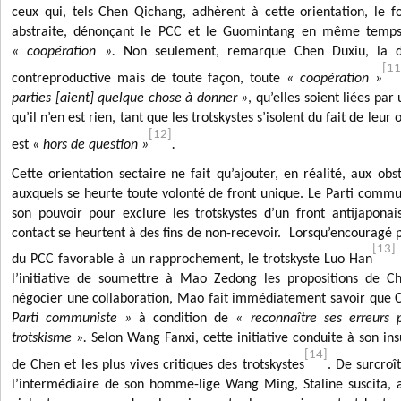
ceux qui, tels
Chen Qichang,
adhèrent à cette orientation, le f
abstraite, dénonçant le PCC et le Guomintang en même temps 
« coopération ».
Non seulement, remarque Chen Duxiu, la dén
[11
contreproductive mais de toute façon, toute
« coopération »
parties [aient] quelque chose à donner »
, qu’elles soient liées pa
qu’il n’en est rien, tant que les trotskystes s’isolent du fait de leur
[12]
est
« hors de question »
.
Cette orientation sectaire ne fait qu’ajouter, en réalité, aux ob
auxquels se heurte toute volonté de front unique. Le Parti commun
son pouvoir pour exclure les trotskystes d’un front antijaponai
contact se heurtent à des fins de non-recevoir. Lorsqu’encouragé p
[13]
du PCC favorable à un rapprochement, le trotskyste Luo Han
l’initiative de soumettre à Mao Zedong les propositions de C
négocier une collaboration, Mao fait immédiatement savoir que
Parti communiste »
à condition de
« reconnaître ses erreurs
trotskisme ».
Selon Wang Fanxi, cette initiative conduite à son in
[14]
de Chen et les plus vives critiques des trotskystes
. De surcroî
l’intermédiaire de son homme-lige Wang Ming, Staline suscita