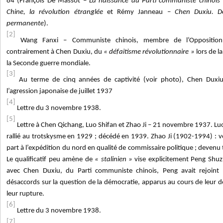
84 (François De Massot –
La naissance du Parti
communiste chinois
Chine, la révolution étranglée
et Rémy Janneau –
Chen Duxiu. De
permanente
).
[2]
Wang Fanxi – Communiste chinois, membre de l’Opposition
contrairement à Chen Duxiu, du
« défaitisme révolutionnaire »
lors de l
la Seconde guerre mondiale.
[3]
Au terme de cinq années de captivité (voir photo), Chen Duxiu
l’agression japonaise de juillet 1937
[4]
Lettre du 3 novembre 1938.
[5]
Lettre à Chen Qichang, Luo Shifan et Zhao Ji – 21 novembre 1937. Lu
rallié au trotskysme en 1929 ; décédé en 1939. Zhao Ji (1902-1994) : 
part à l’expédition du nord en qualité de commissaire politique ; deven
Le qualificatif peu amène de
« stalinien »
vise explicitement Peng Shuz
avec Chen Duxiu, du Parti communiste chinois, Peng avait rejoint 
désaccords sur la question de la démocratie, apparus au cours de leur d
leur rupture.
[6]
Lettre du 3 novembre 1938.
[7]