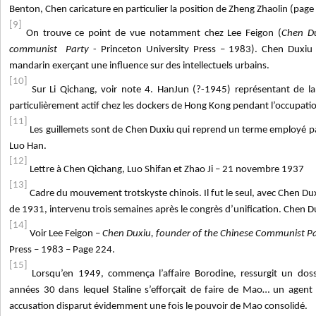
Benton, Chen caricature en particulier la position de Zheng Zhaolin (page
[9]
On trouve ce point de vue notamment chez Lee Feigon (
Chen Du
communist Party
- Princeton University Press – 1983). Chen Duxiu 
mandarin exerçant une influence sur des intellectuels urbains.
[10]
Sur Li Qichang, voir note 4. HanJun (?-1945) représentant de la
particulièrement actif chez les dockers de Hong Kong pendant l’occupati
[11]
Les guillemets sont de Chen Duxiu qui reprend un terme employé pa
Luo Han.
[12]
Lettre à Chen Qichang, Luo Shifan et Zhao Ji – 21 novembre 1937
[13]
Cadre du mouvement trotskyste chinois. Il fut le seul, avec Chen Dux
de 1931, intervenu trois semaines après le congrès d’unification. Chen D
[14]
Voir Lee Feigon –
Chen Duxiu, founder of the Chinese Communist P
Press – 1983 – Page 224.
[15]
Lorsqu’en 1949, commença l’affaire Borodine, ressurgit un do
années 30 dans lequel Staline s’efforçait de faire de Mao… un agent 
accusation disparut évidemment une fois le pouvoir de Mao consolidé.