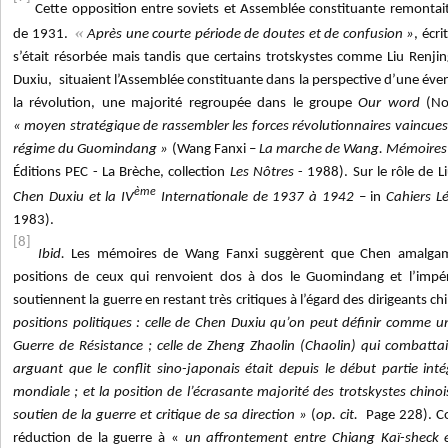
Cette opposition entre soviets et Assemblée constituante remontait 
«
de 1931.
Après une courte période de doutes et de confusion »
, écr
s’était résorbée mais tandis que certains trotskystes comme Liu Renj
Duxiu, situaient l’Assemblée constituante dans la perspective d’une éve
la révolution, une majorité regroupée dans le groupe
Our word
(Not
« moyen stratégique de rassembler les forces révolutionnaires vaincues e
régime du Guomindang »
(Wang Fanxi –
La marche de Wang. Mémoires d
Éditions PEC - La Brèche, collection
Les Nôtres
- 1988). Sur le rôle de L
ème
Chen Duxiu et la IV
Internationale de 1937 à 1942
– in
Cahiers L
1983).
[8]
Ibid.
Les mémoires de Wang Fanxi suggèrent que Chen amalgame
positions de ceux qui renvoient dos à dos le Guomindang et l’impér
soutiennent la guerre en restant très critiques à l’égard des dirigeants ch
positions politiques : celle de Chen Duxiu qu’on peut définir comme un
Guerre de Résistance ; celle de Zheng Zhaolin (Chaolin) qui combattai
arguant que le conflit sino-japonais était depuis le début partie int
mondiale ; et la position de l’écrasante majorité des trotskystes chi
soutien de la guerre et critique de sa direction »
(
op. cit.
Page 228). C
réduction de la guerre à «
un affrontement entre Chiang Kaï-sheck 