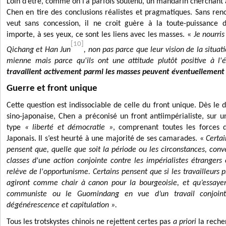
Loin d’être, comme on l’a parfois soutenu, un mandarin cherchant à
Chen en tire des conclusions réalistes et pragmatiques. Sans reno
veut sans concession, il ne croit guère à la toute-puissance 
importe, à ses yeux, ce sont les liens avec les masses. «
Je nourri
[10]
Qichang et Han Jun
, non pas parce que leur vision de la situat
mienne mais parce qu'ils ont une attitude plutôt positive à l'
travaillent activement parmi les masses peuvent éventuellement
Guerre et front unique
Cette question est indissociable de celle du front unique. Dès le
sino-japonaise, Chen a préconisé un front antiimpérialiste, s
type
« liberté et démocratie »
, comprenant toutes les forces 
Japonais. Il s’est heurté à une majorité de ses camarades. «
Certa
pensent que, quelle que soit la période ou les circonstances, conve
classes d'une action conjointe contre les impérialistes étrangers
relève de l'opportunisme.
Certains pensent que si les travailleurs p
agiront comme chair à canon pour la bourgeoisie, et qu’essayer
communiste ou le Guomindang en vue d’un travail conjoint 
dégénérescence et capitulation ».
Tous les trotskystes chinois ne rejettent certes pas
a priori
la reche