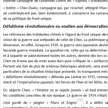
violente campagne de calomnies contre les «
espions »
trotskystes
« traître »
Chen Duxiu, campagne qui, par ricochet, atteignit Mao
ne contribuèrent pas, bien évidemment, à convaincre les camar
de sa politique de front unique.
Défaitisme révolutionnaire ou soutien aux démocraties
Les réticences des trotskystes chinois à l’égard du front unique d
vision de la guerre aux antipodes de celle de Chen. La polémique 
dimension, en effet, lorsqu’en 1939, la guerre sino-japonaise devi
Seconde guerre mondiale. La question-clé, celle qui va déterminer
et à laquelle se subordonnent toutes les autres, devient dès lors la
Chen ne trouve pas de mots assez durs pour critiquer le
« psittaci
Partant une fois de plus de schémas théoriques abstraits, sans anal
particuliers de la situation historique présente, ils transposent m
« défaitisme révolutionnaire »
défendu par Lénine en 1915, renvoya
sheck et l’impérialisme japonais, les forces de l’Axe et les Alliés, l
Or, objecte Chen,
« l’histoire ne se répète jamais »
et tout événem
les conditions concrètes de son époque. La guerre de 1914 n’était
[16]
s’est gardé de
« plagier »
Marx et Engels
. Il a défini s