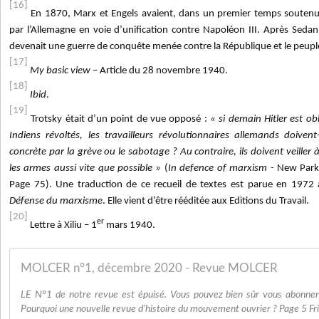
[16]
En 1870, Marx et Engels avaient, dans un premier temps soutenu 
par l’Allemagne en voie d’unification contre Napoléon III. Après Sedan
devenait une guerre de conquête menée contre la République et le peuple
[17]
My basic view
– Article du 28 novembre 1940.
[18]
Ibid
.
[19]
Trotsky était d’un point de vue opposé :
« si demain Hitler est o
Indiens révoltés, les travailleurs révolutionnaires allemands doivent
concrète par la grève ou le sabotage ? Au contraire, ils doivent veiller 
les armes aussi vite que possible »
(
In defence of marxism -
New Park 
Page 75). Une traduction de ce recueil de textes est parue en 1972 a
Défense du marxisme
. Elle vient d’être rééditée aux Editions du Travail.
[20]
er
Lettre à Xiliu – 1
mars 1940.
MOLCER n°1, décembre 2020 - Revue MOLCER
LE N°1 de notre revue est épuisé. Vous pouvez bien sûr vous abonne
Pourquoi une nouvelle revue d'histoire du mouvement ouvrier ? Page 5 Frie