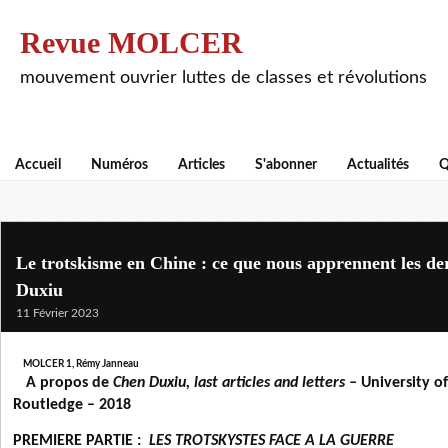
Revue MOLCER
mouvement ouvrier luttes de classes et révolutions
Accueil
Numéros
Articles
S'abonner
Actualités
Q
Le trotskisme en Chine : ce que nous apprennent les de
Duxiu
11 Février 2023
MOLCER 1, Rémy Janneau
A propos de
Chen Duxiu, last articles and letters –
University o
Routledge – 2018
PREMIERE PARTIE :
LES TROTSKYSTES FACE A LA GUERRE