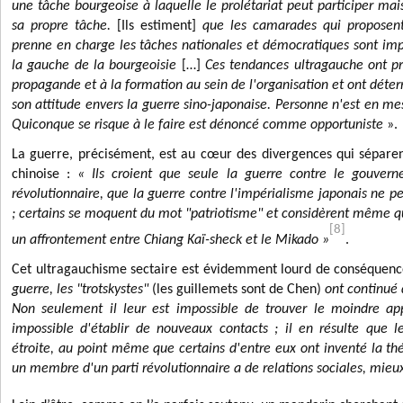
une tâche bourgeoise à laquelle le prolétariat peut participer ma
sa propre tâche.
[Ils estiment]
que les camarades qui proposent 
prenne en charge les tâches nationales et démocratiques sont im
la gauche de la bourgeoisie
[…]
Ces tendances ultragauche ont pr
propagande et à la formation au sein de l'organisation et ont déte
son attitude envers la guerre sino-japonaise. Personne n'est en mes
Quiconque se risque à le faire est dénoncé comme opportuniste
».
La guerre, précisément, est au cœur des divergences qui séparen
chinoise :
«
Ils croient que seule la guerre contre le gouve
révolutionnaire, que la guerre contre l'impérialisme japonais ne pe
; certains se moquent du mot "patriotisme" et considèrent même q
[8]
un affrontement entre Chiang Kaï-sheck et le Mikado »
.
Cet ultragauchisme sectaire est évidemment lourd de conséquenc
guerre, les
"
trotskystes
"
(les guillemets sont de Chen)
ont continué
Non seulement il leur est impossible de trouver le moindre a
impossible d'établir de nouveaux contacts ; il en résulte que le
étroite, au point même que certains d'entre eux ont inventé la th
un membre d'un parti révolutionnaire a de relations sociales, mieu