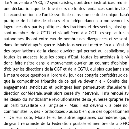
Le 9 novembre 1930, 22 syndicalistes, dont deux institutrices, réunis 
une déclaration, que les travailleurs de toutes tendances sont invités 
la reconstruction de l’unité syndicale dans une centrale unique basé
pratique de la lutte de classes et « indépendance du mouvement s
ingérences des partis politiques, des fractions et des sectes, ainsi 
sont membres de la CGTU et six adhèrent à la CGT. Les sept autres a
autonomes. Ils ont entre eux de nombreuses divergences et se sont 
dans l’immédiat après-guerre. Mais tous veulent mettre fin à « l’état 
des organisations de la classe ouvrière qui permet au capitalisme, a
toutes les audaces, tous les coups d’Etat, toutes les atteintes à la vie
donc faire naître dans le mouvement ouvrier un courant d’opinion 
d’obliger les directions de la CGT et de la CGTU, qui plus que jamais se
à mettre cette question à l’ordre du jour des congrès confédéraux de
que la composition tripartite de ce qui va devenir le « Comité des 2
engagements syndicaux et politiques leur permettront d’atteindre 
direction confédérale, avait alors cessé d’y intervenir. Il n’a renoué a
les idéaux du syndicalisme révolutionnaires de sa jeunesse qu’après l’
un parti travailliste « à l’anglaise ». Mais il est devenu « la bête noi
communistes », des « orthodoxes » aussi bien que des oppositionnels,
». De leur côté, Monatte et les autres signataires confédérés qui, 
dirigeant réformiste de la Fédération postale et membre de la SFI