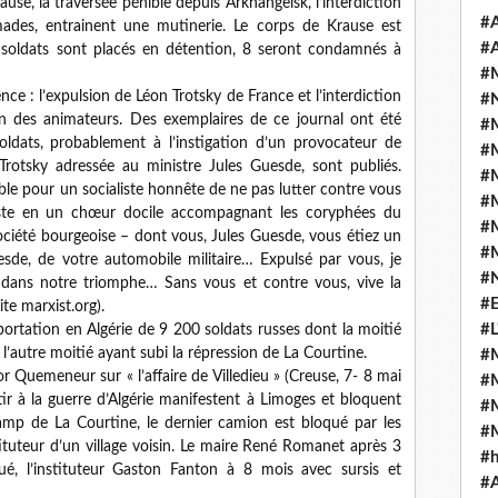
rause, la traversée pénible depuis Arkhangelsk, l’interdiction
#A
mades, entrainent une mutinerie. Le corps de Krause est
#A
 soldats sont placés en détention, 8 seront condamnés à
#
e : l’expulsion de Léon Trotsky de France et l’interdiction
#N
un des animateurs. Des exemplaires de ce journal ont été
#
oldats, probablement à l’instigation d’un provocateur de
#
 Trotsky adressée au ministre Jules Guesde, sont publiés.
#
ible pour un socialiste honnête de ne pas lutter contre vous
#
liste en un chœur docile accompagnant les coryphées du
#
société bourgeoise – dont vous, Jules Guesde, vous étiez un
#
de, de votre automobile militaire… Expulsé par vous, je
#
 dans notre triomphe… Sans vous et contre vous, vive la
#E
site marxist.org).
#L
éportation en Algérie de 9 200 soldats russes dont la moitié
l’autre moitié ayant subi la répression de La Courtine.
#
or Quemeneur sur « l’affaire de Villedieu » (Creuse, 7- 8 mai
#
ir à la guerre d’Algérie manifestent à Limoges et bloquent
#
camp de La Courtine, le dernier camion est bloqué par les
#
stituteur d’un village voisin. Le maire René Romanet après 3
#
ué, l’instituteur Gaston Fanton à 8 mois avec sursis et
#