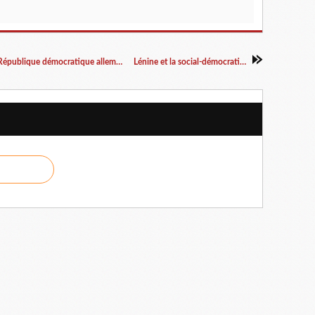
16 et 17 juin 1953 : insurrection ouvrière en "République démocratique allemande", 70ème anniversaire
Lénine et la social-démocratie allemande