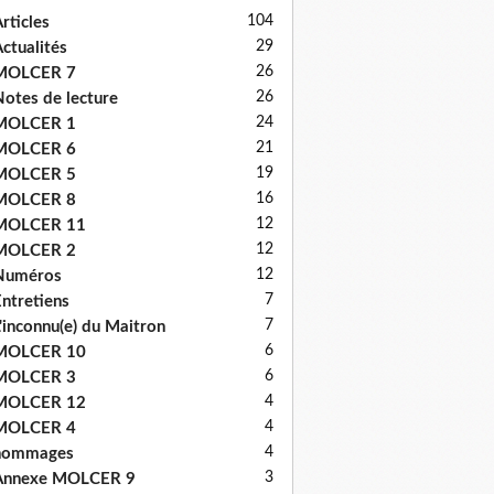
104
rticles
29
ctualités
26
MOLCER 7
26
otes de lecture
24
MOLCER 1
21
MOLCER 6
19
MOLCER 5
16
MOLCER 8
12
MOLCER 11
12
MOLCER 2
12
Numéros
7
ntretiens
7
'inconnu(e) du Maitron
6
MOLCER 10
6
MOLCER 3
4
MOLCER 12
4
MOLCER 4
4
hommages
3
Annexe MOLCER 9