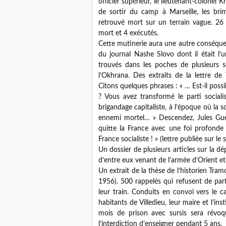
officier supérieur, le lieutenant-colonel K
de sortir du camp à Marseille, les bri
retrouvé mort sur un terrain vague. 26
mort et 4 exécutés.
Cette mutinerie aura une autre conséquenc
du journal Nashe Slovo dont il était l’
trouvés dans les poches de plusieurs s
l’Okhrana. Des extraits de la lettre de
Citons quelques phrases : « … Est-il poss
? Vous avez transformé le parti socia
brigandage capitaliste, à l’époque où la 
ennemi mortel… » Descendez, Jules Gues
quitte la France avec une foi profonde
France socialiste ! » (lettre publiée sur le 
Un dossier de plusieurs articles sur la d
d’entre eux venant de l’armée d’Orient et 
Un extrait de la thèse de l’historien Tram
1956). 500 rappelés qui refusent de part
leur train. Conduits en convoi vers le 
habitants de Villedieu, leur maire et l’in
mois de prison avec sursis sera révoq
l’interdiction d’enseigner pendant 5 ans.