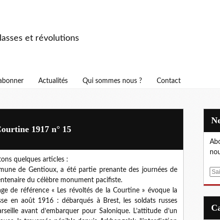
asses et révolutions
abonner
Actualités
Qui sommes nous ?
Contact
Courtine 1917 n° 15
Abo
nou
ons quelques articles :
mmune de Gentioux, a été partie prenante des journées de
E
tenaire du célèbre monument pacifiste.
m
age de référence « Les révoltés de la Courtine » évoque la
a
sse en août 1916 : débarqués à Brest, les soldats russes
i
arseille avant d’embarquer pour Salonique. L’attitude d’un
l