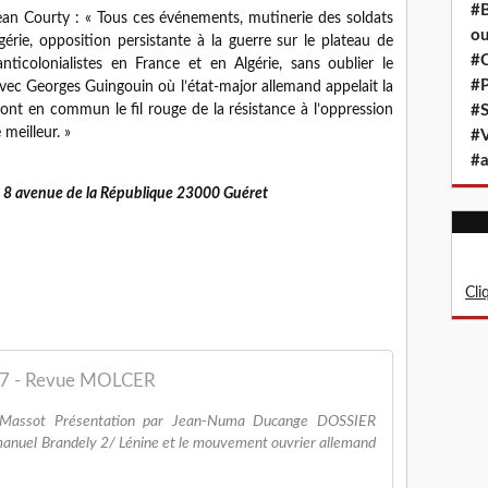
#B
 Jean Courty : « Tous ces événements, mutinerie des soldats
ou
érie, opposition persistante à la guerre sur le plateau de
#C
ticolonialistes en France et en Algérie, sans oublier le
#P
ec Georges Guingouin où l’état-major allemand appelait la
 ont en commun le fil rouge de la résistance à l’oppression
#S
meilleur. »
#
#a
 : 8 avenue de la République 23000 Guéret
Cli
7 - Revue MOLCER
assot Présentation par Jean-Numa Ducange DOSSIER
anuel Brandely 2/ Lénine et le mouvement ouvrier allemand