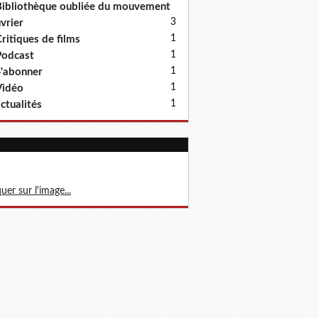
ibliothèque oubliée du mouvement
3
vrier
1
ritiques de films
1
odcast
1
'abonner
1
Vidéo
1
ctualités
quer sur l'image...