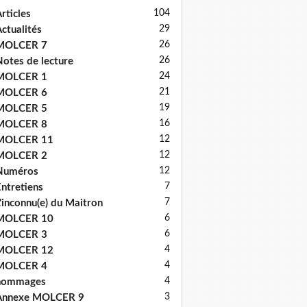
104
rticles
29
ctualités
26
MOLCER 7
26
otes de lecture
24
MOLCER 1
21
MOLCER 6
19
MOLCER 5
16
MOLCER 8
12
MOLCER 11
12
MOLCER 2
12
Numéros
7
ntretiens
7
'inconnu(e) du Maitron
6
MOLCER 10
6
MOLCER 3
4
MOLCER 12
4
MOLCER 4
4
hommages
3
Annexe MOLCER 9