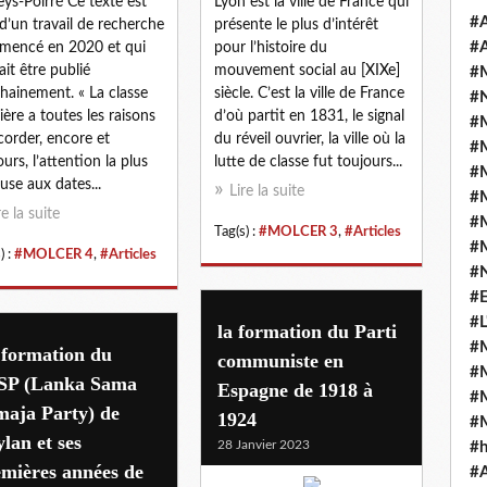
aeys-Poirré Ce texte est
Lyon est la ville de France qui
#A
 d’un travail de recherche
présente le plus d’intérêt
#A
mencé en 2020 et qui
pour l’histoire du
ait être publié
mouvement social au [XIXe]
#
hainement. « La classe
siècle. C’est la ville de France
#N
ière a toutes les raisons
d’où partit en 1831, le signal
#
corder, encore et
du réveil ouvrier, la ville où la
#
ours, l’attention la plus
lutte de classe fut toujours...
#
euse aux dates...
Lire la suite
#
re la suite
#
Tag(s) :
#MOLCER 3
,
#Articles
#
) :
#MOLCER 4
,
#Articles
#
#E
#L
la formation du Parti
#
 formation du
communiste en
#
SP (Lanka Sama
Espagne de 1918 à
#
maja Party) de
1924
#
lan et ses
28 Janvier 2023
#
mières années de
#