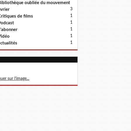
ibliothèque oubliée du mouvement
3
vrier
1
ritiques de films
1
odcast
1
'abonner
1
Vidéo
1
ctualités
quer sur l'image...