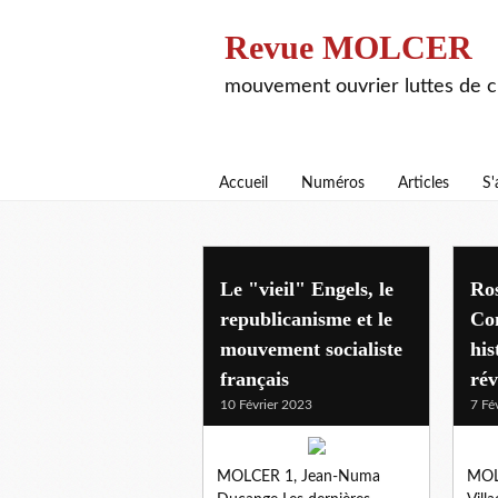
Revue MOLCER
mouvement ouvrier luttes de cl
Accueil
Numéros
Articles
S'
articles
Le "vieil" Engels, le
Ro
republicanisme et le
Co
mouvement socialiste
his
français
rév
10 Février 2023
7 Fé
MOLCER 1, Jean-Numa
MOL