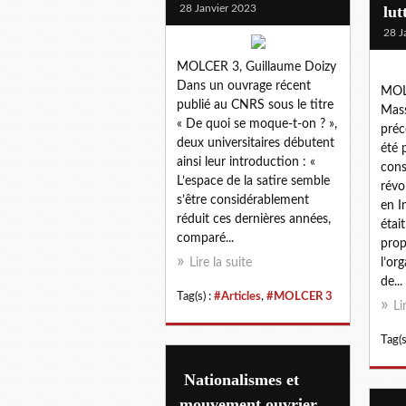
28 Janvier 2023
lut
28 J
MOLCER 3, Guillaume Doizy
Dans un ouvrage récent
MOL
publié au CNRS sous le titre
Mas
« De quoi se moque-t-on ? »,
préc
deux universitaires débutent
été 
ainsi leur introduction : «
cons
L’espace de la satire semble
révo
s’être considérablement
en I
réduit ces dernières années,
étai
comparé...
prop
Lire la suite
l’or
de...
Tag(s) :
#Articles
,
#MOLCER 3
Li
Tag(s
Nationalismes et
mouvement ouvrier