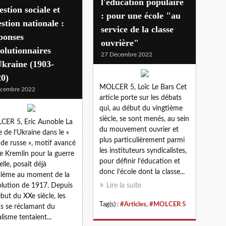
l'éducation populaire
stion sociale et
: pour une école "au
stion nationale :
service de la classe
ponses
ouvrière"
olutionnaires
27 Décembre 2022
kraine (1903-
20)
MOLCER 5, Loïc Le Bars Cet
écembre 2022
article porte sur les débats
qui, au début du vingtième
siècle, se sont menés, au sein
ER 5, Eric Aunoble La
du mouvement ouvrier et
e de l’Ukraine dans le «
plus particulièrement parmi
e russe », motif avancé
les instituteurs syndicalistes,
le Kremlin pour la guerre
pour définir l’éducation et
elle, posait déjà
donc l’école dont la classe...
lème au moment de la
lution de 1917. Depuis
Lire la suite
ébut du XXe siècle, les
Tag(s) :
#Articles
,
#MOLCER 5
is se réclamant du
alisme tentaient...