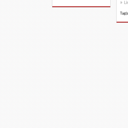
Li
Tag(s