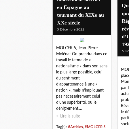
Que
en Espagne au
que
tournant du XIXe au
Ré
XXe siècle
rév
5 Décembre 2022
d’U
19
MOLCER 5, Jean-Pierre
5 D
Molénat On prendra dans ce
travail le terme de «
nationalisme » dans son sens
MOLC
le plus large possible, celui
plac
du sentiment
Mond
d’appartenance à une «
par 
nation », mais n’impliquant
actu
pas nécessairement celui
prob
d’une supériorité, ou le
Révo
dénigrement,...
le d
Lire la suite
part
soci
Tag(s) :
#Articles
,
#MOLCER 5