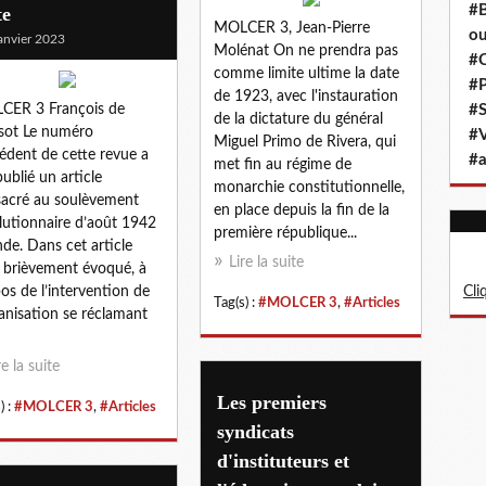
#B
te
MOLCER 3, Jean-Pierre
ou
anvier 2023
Molénat On ne prendra pas
#C
comme limite ultime la date
#P
de 1923, avec l'instauration
CER 3 François de
#S
de la dictature du général
sot Le numéro
#
Miguel Primo de Rivera, qui
édent de cette revue a
#a
met fin au régime de
publié un article
monarchie constitutionnelle,
acré au soulèvement
en place depuis la fin de la
lutionnaire d’août 1942
première république...
nde. Dans cet article
Lire la suite
t brièvement évoqué, à
os de l’intervention de
Cli
Tag(s) :
#MOLCER 3
,
#Articles
ganisation se réclamant
re la suite
Les premiers
) :
#MOLCER 3
,
#Articles
syndicats
d'instituteurs et