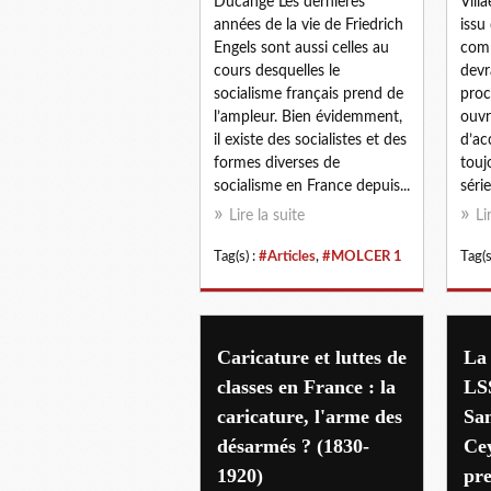
Ducange Les dernières
Vill
années de la vie de Friedrich
issu
Engels sont aussi celles au
com
cours desquelles le
devr
socialisme français prend de
proc
l’ampleur. Bien évidemment,
ouvr
il existe des socialistes et des
d’ac
formes diverses de
touj
socialisme en France depuis...
séri
Lire la suite
Li
Tag(s) :
#Articles
,
#MOLCER 1
Tag(s
Caricature et luttes de
La
classes en France : la
LS
caricature, l'arme des
Sa
désarmés ? (1830-
Cey
1920)
pre