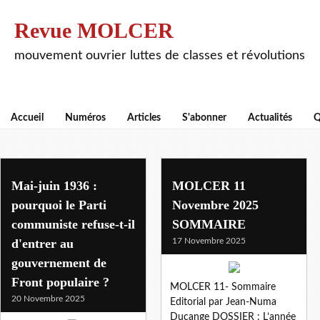
Revue MOLCER
mouvement ouvrier luttes de classes et révolutions
Accueil
Numéros
Articles
S'abonner
Actualités
Q
molcer 11
Mai-juin 1936 :
MOLCER 11
pourquoi le Parti
Novembre 2025
communiste refuse-t-il
SOMMAIRE
d'entrer au
17 Novembre 2025
gouvernement de
Front populaire ?
MOLCER 11- Sommaire
20 Novembre 2025
Editorial par Jean-Numa
Ducange DOSSIER : L’année