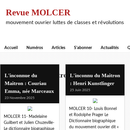
Revue MOLCER
mouvement ouvrier luttes de classes et révolutions
Accueil
Numéros
Articles
S'abonner
Actualités
Q
l'inconnu(e) du maitron
L'inconnue du
L'inconnu du Maitron
Maitron : Couriau
: Henri Kunstlinger
Emma, née Marceaux
25 Juin 2025
23 Novembre 2025
MOLCER 10- Louis Bonnel
et Rodolphe Prager Le
MOLCER 11- Madelaine
Dictionnaire biographique
Guilbert et Julien Chuzeville-
du mouvement ouvrier dit «
Le dictionnaire biographique