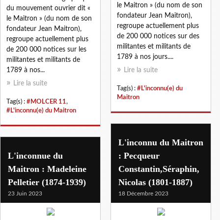
le Maitron » (du nom de son
du mouvement ouvrier dit «
fondateur Jean Maitron),
le Maitron » (du nom de son
regroupe actuellement plus
fondateur Jean Maitron),
de 200 000 notices sur des
regroupe actuellement plus
militantes et militants de
de 200 000 notices sur les
1789 à nos jours....
militantes et militants de
1789 à nos...
Lire la suite
Lire la suite
Tag(s) :
#L'inconnu(e) du
Maitron
Tag(s) :
#MOLCER 11
,
#L'inconnu(e) du Maitron
L'inconnu du Maitron
L'inconnue du
: Pecqueur
Maitron : Madeleine
Constantin,Séraphin,
Pelletier (1874-1939)
Nicolas (1801-1887)
23 Juin 2023
18 Décembre 2023