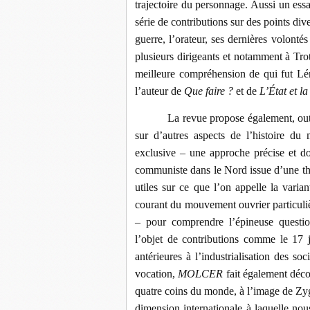
trajectoire du personnage. Aussi un ess
série de contributions sur des points dive
guerre, l’orateur, ses dernières volont
plusieurs dirigeants et notamment à Trot
meilleure compréhension de qui fut Lén
l’auteur de
Que faire ?
et de
L’État et la
La revue propose également, out
sur d’autres aspects de l’histoire 
exclusive – une approche précise et d
communiste dans le Nord issue d’une th
utiles sur ce que l’on appelle la vari
courant du mouvement ouvrier particuliè
– pour comprendre l’épineuse questio
l’objet de contributions comme le 17 
antérieures à l’industrialisation des s
vocation,
MOLCER
fait également déco
quatre coins du monde, à l’image de Zyg
dimension internationale à laquelle nou