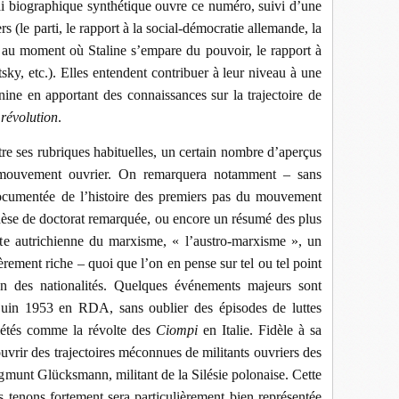
ai biographique synthétique ouvre ce numéro, suivi d’une
rs (le parti, le rapport à la social-démocratie allemande, la
és au moment où Staline s’empare du pouvoir, le rapport à
sky, etc.). Elles entendent contribuer à leur niveau à une
ine en apportant des connaissances sur la trajectoire de
 révolution
.
re ses rubriques habituelles, un certain nombre d’aperçus
du mouvement ouvrier. On remarquera notamment – sans
ocumentée de l’histoire des premiers pas du mouvement
èse de doctorat remarquée, ou encore un résumé des plus
ante autrichienne du marxisme, « l’austro-marxisme », un
rement riche – quoi que l’on en pense sur tel ou tel point
n des nationalités. Quelques événements majeurs sont
juin 1953 en RDA, sans oublier des épisodes de luttes
ociétés comme la révolte des
Ciompi
en Italie. Fidèle à sa
uvrir des trajectoires méconnues de militants ouvriers des
munt Glücksmann, militant de la Silésie polonaise. Cette
s tenons fortement sera particulièrement bien représentée