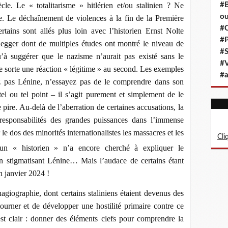
ècle. Le « totalitarisme » hitlérien et/ou stalinien ? Ne
#B
ou
e. Le déchaînement de violences à la fin de la Première
#C
ins sont allés plus loin avec l’historien Ernst Nolte
#P
degger dont de multiples études ont montré le niveau de
#S
à suggérer que le nazisme n’aurait pas existé sans le
#
e sorte une réaction « légitime » au second. Les exemples
#a
sez pas Lénine, n’essayez pas de le comprendre dans son
 tel ou tel point – il s’agit purement et simplement de le
 pire. Au-delà de l’aberration de certaines accusations, la
responsabilités des grandes puissances dans l’immense
e dos des minorités internationalistes les massacres et les
Cli
cun « historien » n’a encore cherché à expliquer le
 stigmatisant Lénine… Mais l’audace de certains étant
en janvier 2024 !
hagiographie, dont certains staliniens étaient devenus des
tourner et de développer une hostilité primaire contre ce
 est clair : donner des éléments clefs pour comprendre la