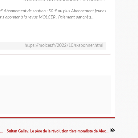
 € Abonnement de soutien : 50 € ou plus Abonnement jeunes
ur s'abonner à la revue MOLCER : Paiement par chèq...
https://molcer.fr/2022/10/s-abonner.html
L'inconnu du Maitron : Pecqueur Constantin,Séraphin, Nicolas (1801-1887)
Sultan Galiev. Le père de la révolution tiers-mondiste de Alexandre Bebbigen et Chantal Lemercier