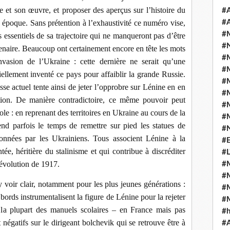
ie et son œuvre, et proposer des aperçus sur l’histoire du
#A
époque. Sans prétention à l’exhaustivité ce numéro vise,
#A
#
s essentiels de sa trajectoire qui ne manqueront pas d’être
#N
ntenaire. Beaucoup ont certainement encore en tête les mots
#
invasion de l’Ukraine : cette dernière ne serait qu’une
#
ciellement inventé ce pays pour affaiblir la grande Russie.
#
e actuel tente ainsi de jeter l’opprobre sur Lénine en en
#
tion. De manière contradictoire, ce même pouvoir peut
#
e : en reprenant des territoires en Ukraine au cours de la
#
end parfois le temps de remettre sur pied les statues de
#
onnées par les Ukrainiens. Tous associent Lénine à la
#E
tée, héritière du stalinisme et qui contribue à discréditer
#L
révolution de 1917.
#
#
y voir clair, notamment pour les plus jeunes générations :
#
 bords instrumentalisent la figure de Lénine pour la rejeter
#
s la plupart des manuels scolaires – en France mais pas
#
négatifs sur le dirigeant bolchevik qui se retrouve être à
#