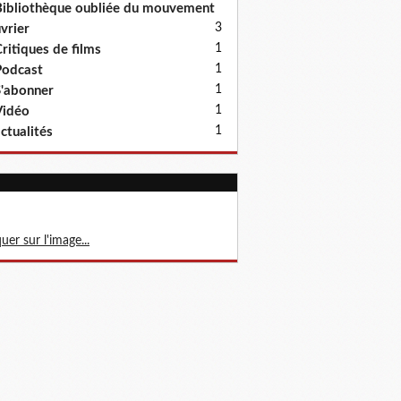
ibliothèque oubliée du mouvement
3
vrier
1
ritiques de films
1
odcast
1
'abonner
1
Vidéo
1
ctualités
quer sur l'image...