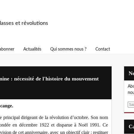
asses et révolutions
abonner
Actualités
Qui sommes nous ?
Contact
nine : nécessité de l'histoire du mouvement
Abo
nou
E
cange.
m
le principal dirigeant de la révolution d’octobre. Son nom
a
i
, fondée en décembre 1922 et disparue à Noël 1991. Ce
l
ision de cet anniversaire, avec un objectif clair : restituer