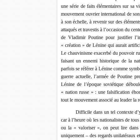
une série de faits élémentaires sur sa v
mouvement ouvrier international de son 
à son échelle, à revenir sur des élément
attaqués et travestis à l’occasion du ce
de Vladimir Poutine pour justifier l’
« création » de Lénine qui aurait artifi
Le chauvinisme exacerbé du pouvoir russ
faisant un ennemi historique de la na
parfois se référer à Lénine comme symbol
guerre actuelle, l’armée de Poutine pr
Lénine de l’époque soviétique déboul
« nation russe » : une falsification éhon
tout le mouvement associé au leader la 
Difficile dans un tel contexte d’
car à l’heure où les nationalistes de tous
ou la « valoriser », on peut lire dan
uniquement – des regards unilatéraux et 