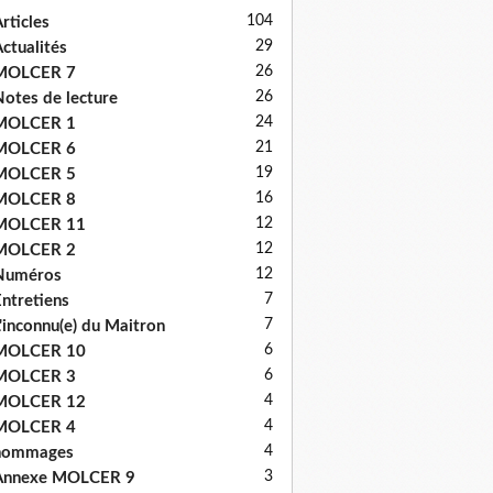
104
rticles
29
ctualités
26
MOLCER 7
26
otes de lecture
24
MOLCER 1
21
MOLCER 6
19
MOLCER 5
16
MOLCER 8
12
MOLCER 11
12
MOLCER 2
12
Numéros
7
ntretiens
7
'inconnu(e) du Maitron
6
MOLCER 10
6
MOLCER 3
4
MOLCER 12
4
MOLCER 4
4
hommages
3
Annexe MOLCER 9