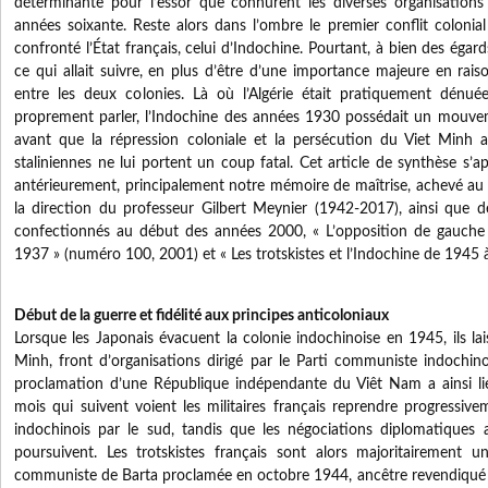
déterminante pour l’essor que connurent les diverses organisations
années soixante. Reste alors dans l’ombre le premier conflit colonial
confronté l’État français, celui d’Indochine. Pourtant, à bien des égards
ce qui allait suivre, en plus d’être d’une importance majeure en rai
entre les deux colonies. Là où l’Algérie était pratiquement dénuée
proprement parler, l’Indochine des années 1930 possédait un mouvem
avant que la répression coloniale et la persécution du Viet Minh a
staliniennes ne lui portent un coup fatal. Cet article de synthèse s’a
antérieurement, principalement notre mémoire de maîtrise, achevé au
la direction du professeur Gilbert Meynier (1942-2017), ainsi que de
confectionnés au début des années 2000, « L’opposition de gauche
1937 » (numéro 100, 2001) et « Les trotskistes et l’Indochine de 1945
Début de la guerre et fidélité aux principes anticoloniaux
Lorsque les Japonais évacuent la colonie indochinoise en 1945, ils lai
Minh, front d’organisations dirigé par le Parti communiste indochin
proclamation d’une République indépendante du Viêt Nam a ainsi li
mois qui suivent voient les militaires français reprendre progressivem
indochinois par le sud, tandis que les négociations diplomatiques 
poursuivent. Les trotskistes français sont alors majoritairement u
communiste de Barta proclamée en octobre 1944, ancêtre revendiqué pa