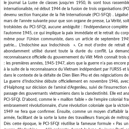
le journal La Lutte de classes jusqu’en 1950, ils sont tous rassemb
internationaliste, né début 1944 de la fusion de trois organisations (
devenu section française de la IVe Internationale (PCI-SFQI) . Légalisé 
mars de l’année suivante pour que son organe de presse, La Vérité, soit
trotskistes du PCI-SFQI, aucune ambiguïté : l’indépendance complète
l’automne 1945, ce qui implique la paix immédiate et le retrait du corps
même pour l’Union communiste, dans un article de septembre 1945
patrie… L’Indochine aux Indochinois ». Ce mot d’ordre de retrait de
abondamment utilisé durant toute la durée du conflit. La deman
reconnaissance officielle du gouvernement du Viêt Minh connaît trois 
: les premières années, 1945-1947, alors que la guerre n’a pas encore 
à la suite de la reconnaissance du Vietnam indépendant par l’URSS et l
dans le contexte de la défaite de Dien Bien Phu et des négociations de p
La guerre d’Indochine débute officiellement en novembre 1946, avec
d’Haïphong sur décision de l’amiral d’Argenlieu, suivi de l’insurrection
passage des gouvernants vietnamiens dans la clandestinité. Elle est an
PCI-SFQI. D’abord, comme le « maillon faible » de l’empire colonial fra
embrasement révolutionnaire, d’une révolution coloniale que la victoir
1949 ne fera que confirmer. Ensuite, comme un moyen d’affaiblir la 
armée, facilitant de la sorte la lutte des travailleurs français de métro
Dès cette époque, le PCI-SFQI réutilise la fameuse formule « Pas 