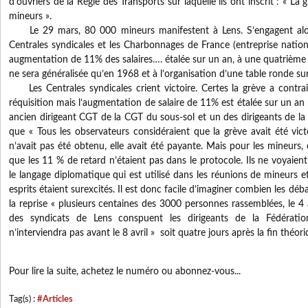
d’ouvriers de la Régie des Transports sur laquelle ils ont inscrit : « La g
mineurs ».
Le 29 mars, 80 000 mineurs manifestent à Lens. S’engagent alors
Centrales syndicales et les Charbonnages de France (entreprise nation
augmentation de 11% des salaires…. étalée sur un an, à une quatrième
ne sera généralisée qu’en 1968 et à l’organisation d’une table ronde sur 
Les Centrales syndicales crient victoire. Certes la grève a contrain
réquisition mais l’augmentation de salaire de 11% est étalée sur un an 
ancien dirigeant CGT de la CGT du sous-sol et un des dirigeants de l
que « Tous les observateurs considéraient que la grève avait été vic
n’avait pas été obtenu, elle avait été payante. Mais pour les mineurs, 
que les 11 % de retard n’étaient pas dans le protocole. Ils ne voyaient
le langage diplomatique qui est utilisé dans les réunions de mineurs e
esprits étaient surexcités. Il est donc facile d’imaginer combien les débat
la reprise « plusieurs centaines des 3000 personnes rassemblées, le 4 
des syndicats de Lens conspuent les dirigeants de la Fédératio
n’interviendra pas avant le 8 avril » soit quatre jours après la fin théori
Pour lire la suite, achetez le numéro ou abonnez-vous...
Tag(s) :
#Articles