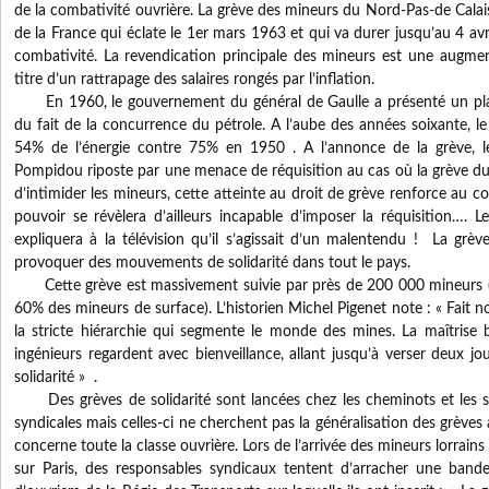
de la combativité ouvrière. La grève des mineurs du Nord-Pas-de Calais
de la France qui éclate le 1er mars 1963 et qui va durer jusqu’au 4 avr
combativité. La revendication principale des mineurs est une augme
titre d’un rattrapage des salaires rongés par l’inflation.
En 1960, le gouvernement du général de Gaulle a présenté un pla
du fait de la concurrence du pétrole. A l’aube des années soixante, l
54% de l’énergie contre 75% en 1950 . A l’annonce de la grève, 
Pompidou riposte par une menace de réquisition au cas où la grève dur
d’intimider les mineurs, cette atteinte au droit de grève renforce au co
pouvoir se révèlera d’ailleurs incapable d’imposer la réquisition…. 
expliquera à la télévision qu’il s’agissait d’un malentendu ! La grè
provoquer des mouvements de solidarité dans tout le pays.
Cette grève est massivement suivie par près de 200 000 mineurs 
60% des mineurs de surface). L’historien Michel Pigenet note : « Fait n
la stricte hiérarchie qui segmente le monde des mines. La maîtrise b
ingénieurs regardent avec bienveillance, allant jusqu’à verser deux jo
solidarité » .
Des grèves de solidarité sont lancées chez les cheminots et les sid
syndicales mais celles-ci ne cherchent pas la généralisation des grèves 
concerne toute la classe ouvrière. Lors de l’arrivée des mineurs lorrain
sur Paris, des responsables syndicaux tentent d’arracher une band