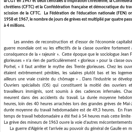
la CGT en 1947 et deux centrales d’inspiration chrétienne, la Confédérat
chrétiens (CFTC) et la Confédération française et démocratique du tr
scission de la CFTC. La Fédération de l’éducation nationale (FEN) or
1958 et 1967, le nombre de jours de grèves est multiplié par quatre pass
à 4 millions.
Les années de reconstruction et d’essor de l’économie capitaliste
guerre mondiale ont vu les effectifs de la classe ouvrière fortement
conséquence de la « rajeunir ». Cette époque que le sociologue Jean Fo
glorieuses » n’a rien de particulièrement « glorieux » pour la classe ouv
Porhel, « il faut arrêter le mythe des Trente glorieuses. Chez les ouvr
étaient extrêmement pénibles, les salaires plutôt bas et les logemen
ailleurs une vraie crainte du chômage » . Dans l’industrie se développ
Ouvriers spécialisés (OS) qui constituent la moitié des ouvriers 
travailleurs immigrés, sont soumis à des cadences infernales. Cha
meurent dans des accidents du travail. La durée moyenne hebdoma
heures, loin des 40 heures arrachées lors des grandes grèves de Mai-
durée moyenne du travail hebdomadaire est de 49,3 heures. En Fra
temps de travail hebdomadaire a été fixé à 54 heures mais cette limite
La grève des mineurs de 1963 ouvre la voie d’autres mécontentements
La guerre d’Algérie et l’arrivée au pouvoir du général de Gaulle en m