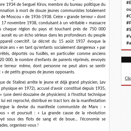
#B
mbre 1934 de Sergueï Kirov, membre du bureau politique du
ou
damnation à mort de douze jeunes communistes totalement
#C
cès de Moscou » de 1936-1938. Cette « grande terreur » dont
#P
t le 17 novembre 1938, conduisant à un véritable « massacre
s chaque région du pays et touchant près de 750 000
#S
i aurait eu un écho sérieux dans les profondeurs du peuple
#
appareil coercitif. Le décret du 15 août 1937 évoque la
#a
nze ans « en tant qu’enfants socialement dangereux » par
rrêtés, déportés ou fusillés, en particulier comme anciens
20 000, le nombre d’enfants de parents réprimés, envoyés
tte terreur même, dont personne ne peut alors se sentir
 » de petits groupes de jeunes opposants.
Cli
ue de Staline) arrête le jeune et déjà grand physicien, Lev
 physique en 1972), accusé d’avoir constitué depuis 1935,
 » (une demi-douzaine de physiciens) à l’Institut technique
 lui est reproché, distribué en tract lors de la manifestation
rgue la devise du manifeste communiste de Marx : «
vous » et poursuit : « La grande cause de la révolution
noyé sous des flots de sang et de boue… l’économie se
des, organisez-vous !