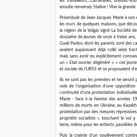
les travailleurs…Camarades, dressez-vo
ensuite renversez Staline ! Vive la grande
Préambule de Jean-Jacques Marie à son der
les murs de quelques maisons, que découv
la région de la Volga) signé La Société de
douzaine de jeunes de onze à treize ans
Gueli Pavlov, dont les parents sont des 
avaient auparavant déjà collé seize tract
mais sans avoir eu explicitement connai
un « Etat ouvrier dégénéré », « ces jeun
et sociale de l’URSS et se proposaient d’e
Ils ne sont pas les premiers et ne seront
voie de l’organisation d’une opposition 
continuité d’une protestation individuelle
Marie - face à la famine des années 193
millions de morts en Ukraine, au Kazakhs
protestation par des mesures répressives
propriété socialiste », touchant le vo
terre, même pour les enfants, passibles de
Puis la crainte d’un soulèvement contr