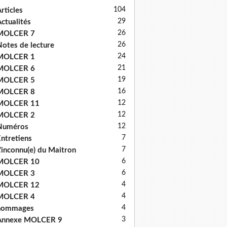
104
rticles
29
ctualités
26
MOLCER 7
26
otes de lecture
24
MOLCER 1
21
MOLCER 6
19
MOLCER 5
16
MOLCER 8
12
MOLCER 11
12
MOLCER 2
12
Numéros
7
ntretiens
7
'inconnu(e) du Maitron
6
MOLCER 10
6
MOLCER 3
4
MOLCER 12
4
MOLCER 4
4
hommages
3
Annexe MOLCER 9