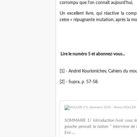
corrompu que l’on connaît aujourd’hui.
Un excellent livre, qui réactive la com
cette « répugnante mutation, après la mo
Lire le numéro 5 et abo
[1] - Andreï Kourionichev, Cahiers du mo
[2] - Supra, p. 57-58.
SOMMAIRE 1/ Introduction (voir sous le
gauche pensait la nation " interview d
Eric ...