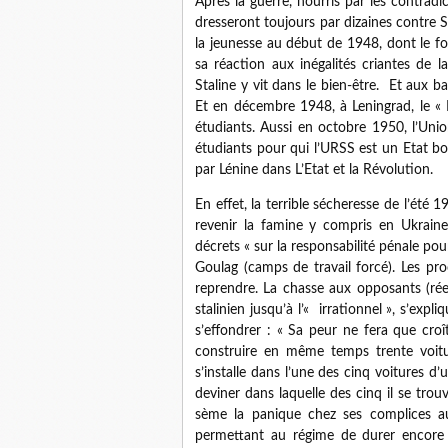
Après la guerre, nourris par les contra
dresseront toujours par dizaines contre S
la jeunesse au début de 1948, dont le f
sa réaction aux inégalités criantes de la
Staline y vit dans le bien-être. Et aux 
Et en décembre 1948, à Leningrad, le « P
étudiants. Aussi en octobre 1950, l’Unio
étudiants pour qui l’URSS est un Etat bon
par Lénine dans L’Etat et la Révolution.
En effet, la terrible sécheresse de l’été 
revenir la famine y compris en Ukraine.
décrets « sur la responsabilité pénale pou
Goulag (camps de travail forcé). Les pr
reprendre. La chasse aux opposants (ré
stalinien jusqu’à l’« irrationnel », s’expl
s’effondrer : « Sa peur ne fera que croît
construire en même temps trente voitu
s’installe dans l’une des cinq voitures 
deviner dans laquelle des cinq il se trouv
sème la panique chez ses complices au 
permettant au régime de durer encore 