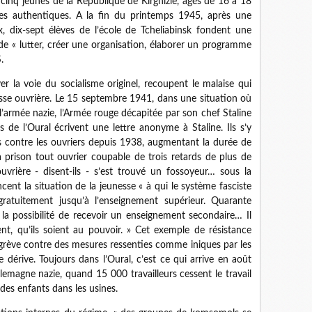
cinq jeunes de la République de Kirghizie, âgés de 16 à 18
s authentiques. A la fin du printemps 1945, après une
, dix-sept élèves de l’école de Tcheliabinsk fondent une
de « lutter, créer une organisation, élaborer un programme
.
er la voie du socialisme originel, recoupent le malaise qui
asse ouvrière. Le 15 septembre 1941, dans une situation où
 l’armée nazie, l’Armée rouge décapitée par son chef Staline
 de l’Oural écrivent une lettre anonyme à Staline. Ils s’y
 contre les ouvriers depuis 1938, augmentant la durée de
a prison tout ouvrier coupable de trois retards de plus de
ouvrière - disent-ils - s’est trouvé un fossoyeur… sous la
cent la situation de la jeunesse « à qui le système fasciste
gratuitement jusqu’à l’enseignement supérieur. Quarante
 la possibilité de recevoir un enseignement secondaire… Il
t, qu’ils soient au pouvoir. » Cet exemple de résistance
la grève contre des mesures ressenties comme iniques par les
e dérive. Toujours dans l’Oural, c’est ce qui arrive en août
llemagne nazie, quand 15 000 travailleurs cessent le travail
 des enfants dans les usines.