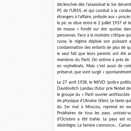
déclenchée dès l’assassinat le 1er déce
PC de l’URSS, et qui conduit à la con
étrangers à l’affaire, prélude aux « pro
le pic se situe entre le 2 juillet 1937 e
de masse » fondé sur des quotas dan
personnes. Face à la moindre critique qu
russe, le régime déploie son puissant 
condamnation des enfants de plus de qui
le seul fait que leurs parents ont été a
membres du Parti. On estime à près de 
en orphelinats. Mais c’est aussi de ce
préservé, que vont surgir « spontanément
Le 27 avril 1938, le NKVD (police politiq
Davidovitch Landau (futur prix Nobel de
le groupe du « Parti ouvrier antifasciste
de physique d’Ukraine (Kiev). Le texte qui
du 1er mai à Moscou, reprend en exe
Prolétaires de tous les pays, unissez-
d’Octobre a été trahie. Le pays est 
désintègre. La famine s’annonce… Camara