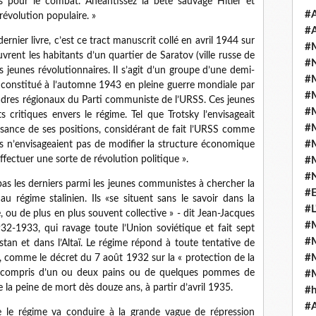
us pour le combat. Anéantissez la bête sauvage Hitler et
#A
 révolution populaire. »
#A
nier livre, c’est ce tract manuscrit collé en avril 1944 sur
#
rent les habitants d’un quartier de Saratov (ville russe de
#N
s jeunes révolutionnaires. Il s’agit d’un groupe d’une demi-
#
, constitué à l’automne 1943 en pleine guerre mondiale par
#
cadres régionaux du Parti communiste de l’URSS. Ces jeunes
#
s critiques envers le régime. Tel que Trotsky l’envisageait
#
ssance de ses positions, considérant de fait l’URSS comme
#
es n’envisageaient pas de modifier la structure économique
ffectuer une sorte de révolution politique ».
#
#
 pas les derniers parmi les jeunes communistes à chercher la
#E
au régime stalinien. Ils «se situent sans le savoir dans la
#L
, ou de plus en plus souvent collective » - dit Jean-Jacques
#
2-1933, qui ravage toute l’Union soviétique et fait sept
#
tan et dans l’Altaï. Le régime répond à toute tentative de
#
, comme le décret du 7 août 1932 sur la « protection de la
l y compris d’un ou deux pains ou de quelques pommes de
#
 la peine de mort dès douze ans, à partir d’avril 1935.
#
#
e le régime va conduire à la grande vague de répression