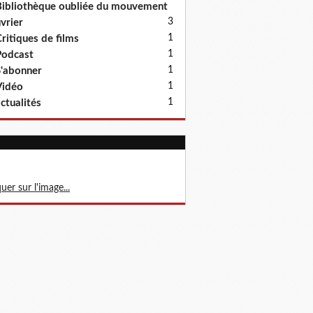
ibliothèque oubliée du mouvement
3
vrier
1
ritiques de films
1
odcast
1
'abonner
1
Vidéo
1
ctualités
quer sur l'image...