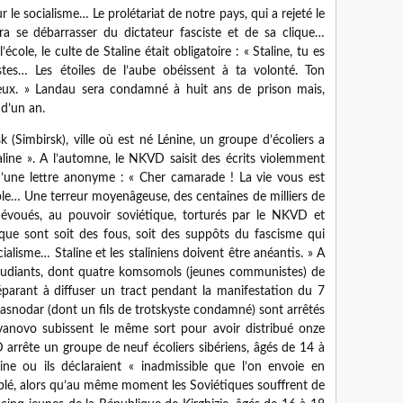
 socialisme… Le prolétariat de notre pays, qui a rejeté le
ura se débarrasser du dictateur fasciste et de sa clique…
école, le culte de Staline était obligatoire : « Staline, tu es
tes… Les étoiles de l’aube obéissent à ta volonté. Ton
eux. » Landau sera condamné à huit ans de prison mais,
 d’un an.
(Simbirsk), ville où est né Lénine, un groupe d’écoliers a
aline ». A l’automne, le NKVD saisit des écrits violemment
 d’une lettre anonyme : « Cher camarade ! La vie vous est
e… Une terreur moyenâgeuse, des centaines de milliers de
 dévoués, au pouvoir soviétique, torturés par le NKVD et
tique sont soit des fous, soit des suppôts du fascisme qui
ialisme… Staline et les staliniens doivent être anéantis. » A
étudiants, dont quatre komsomols (jeunes communistes) de
parant à diffuser un tract pendant la manifestation du 7
asnodar (dont un fils de trotskyste condamné) sont arrêtés
Ivanovo subissent le même sort pour avoir distribué onze
 arrête un groupe de neuf écoliers sibériens, âgés de 14 à
ine ou ils déclaraient « inadmissible que l’on envoie en
 blé, alors qu’au même moment les Soviétiques souffrent de