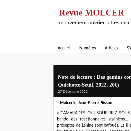
Revue MOLCER
mouvement ouvrier luttes de cl
Accueil
Numéros
Articles
S'
Note de lecture : Des gamins co
Quichotte-Seuil, 2022, 20€)
27 Décembre 2022
Molcer5
,
Jean-Pierre Plisson
« CAMARADES QUI SOUFFREZ SOUS LE 
bande des réactionnaires staliniens… 
préceptes de Lénine sont bafoués. La III