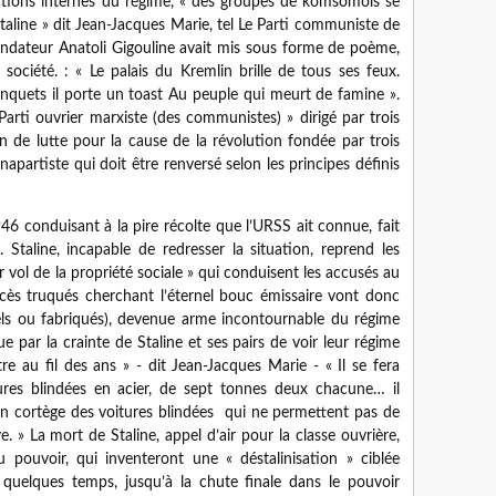
dictions internes du régime, « des groupes de komsomols se
taline » dit Jean-Jacques Marie, tel Le Parti communiste de
ondateur Anatoli Gigouline avait mis sous forme de poème,
 société. : « Le palais du Kremlin brille de tous ses feux.
banquets il porte un toast Au peuple qui meurt de famine ».
arti ouvrier marxiste (des communistes) » dirigé par trois
n de lutte pour la cause de la révolution fondée par trois
apartiste qui doit être renversé selon les principes définis
1946 conduisant à la pire récolte que l’URSS ait connue, fait
 Staline, incapable de redresser la situation, reprend les
r vol de la propriété sociale » qui conduisent les accusés au
ocès truqués cherchant l’éternel bouc émissaire vont donc
els ou fabriqués), devenue arme incontournable du régime
ique par la crainte de Staline et ses pairs de voir leur régime
re au fil des ans » - dit Jean-Jacques Marie - « Il se fera
res blindées en acier, de sept tonnes deux chacune… il
d’un cortège des voitures blindées qui ne permettent pas de
e. » La mort de Staline, appel d’air pour la classe ouvrière,
pouvoir, qui inventeront une « déstalinisation » ciblée
quelques temps, jusqu’à la chute finale dans le pouvoir