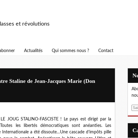
asses et révolutions
abonner
Actualités
Qui sommes nous ?
Contact
ntre Staline de Jean-Jacques Marie (Don
Abo
nou
E
m
JOUG STALINO-FASCISTE ! Le pays est dirigé par la
a
Toutes les libertés démocratiques sont anéanties. Les
i
e Internationale a été dissoute…Une cascade d’impôts pille
l