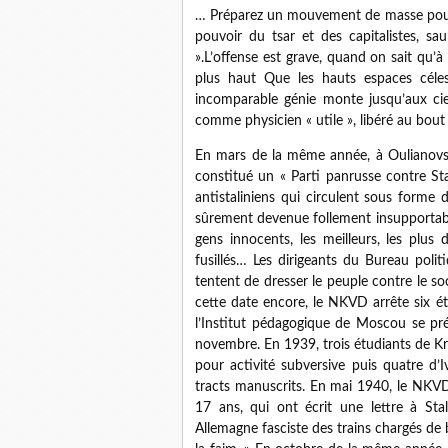
… Préparez un mouvement de masse pour le
pouvoir du tsar et des capitalistes, sa
».L’offense est grave, quand on sait qu’à l’
plus haut Que les hauts espaces céles
incomparable génie monte jusqu’aux ci
comme physicien « utile », libéré au bout
En mars de la même année, à Oulianovsk 
constitué un « Parti panrusse contre St
antistaliniens qui circulent sous forme
sûrement devenue follement insupportabl
gens innocents, les meilleurs, les plus
fusillés… Les dirigeants du Bureau poli
tentent de dresser le peuple contre le soc
cette date encore, le NKVD arrête six 
l’Institut pédagogique de Moscou se pré
novembre. En 1939, trois étudiants de Kr
pour activité subversive puis quatre d’
tracts manuscrits. En mai 1940, le NKVD
17 ans, qui ont écrit une lettre à Stal
Allemagne fasciste des trains chargés de