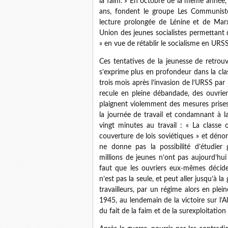
la faim. » En octobre de la même année, 
ans, fondent le groupe Les Communiste
lecture prolongée de Lénine et de Marx
Union des jeunes socialistes permettant 
» en vue de rétablir le socialisme en URSS
Ces tentatives de la jeunesse de retrouv
s’exprime plus en profondeur dans la cl
trois mois après l’invasion de l’URSS par
recule en pleine débandade, des ouvriers
plaignent violemment des mesures prises
la journée de travail et condamnant à l
vingt minutes au travail : « La classe 
couverture de lois soviétiques » et dénon
ne donne pas la possibilité d’étudier 
millions de jeunes n’ont pas aujourd’hui
faut que les ouvriers eux-mêmes déciden
n’est pas la seule, et peut aller jusqu’à 
travailleurs, par un régime alors en plein
1945, au lendemain de la victoire sur l’A
du fait de la faim et de la surexploitation