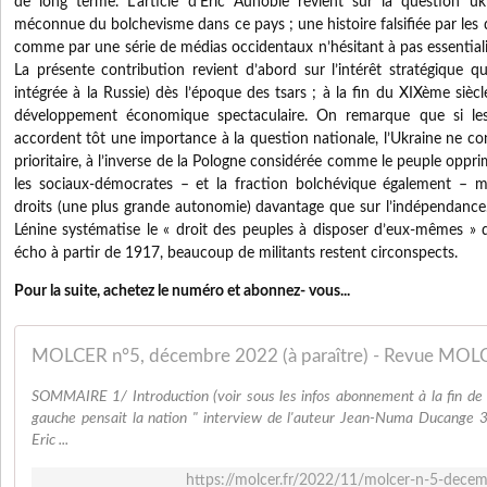
de long terme. L’article d’Éric Aunoble revient sur la question ukra
méconnue du bolchevisme dans ce pays ; une histoire falsifiée par les d
comme par une série de médias occidentaux n’hésitant à pas essentialis
La présente contribution revient d’abord sur l’intérêt stratégique qu
intégrée à la Russie) dès l’époque des tsars ; à la fin du XIXème sièc
développement économique spectaculaire. On remarque que si les
accordent tôt une importance à la question nationale, l’Ukraine ne co
prioritaire, à l’inverse de la Pologne considérée comme le peuple oppr
les sociaux-démocrates – et la fraction bolchévique également – m
droits (une plus grande autonomie) davantage que sur l’indépendance.
Lénine systématise le « droit des peuples à disposer d’eux-mêmes »
écho à partir de 1917, beaucoup de militants restent circonspects.
Pour la suite, achetez le numéro et abonnez- vous...
MOLCER n°5, décembre 2022 (à paraître) - Revue MOL
SOMMAIRE 1/ Introduction (voir sous les infos abonnement à la fin de
gauche pensait la nation " interview de l'auteur Jean-Numa Ducange 
Eric ...
https://molcer.fr/2022/11/molcer-n-5-decem