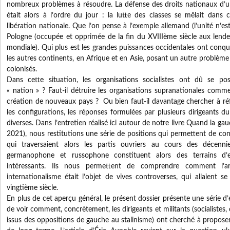
nombreux problèmes à résoudre. La défense des droits nationaux d’
était alors à l’ordre du jour : la lutte des classes se mêlait dans 
libération nationale. Que l’on pense à l’exemple allemand (l’unité n’es
Pologne (occupée et opprimée de la fin du XVIIIème siècle aux lend
mondiale). Qui plus est les grandes puissances occidentales ont conqui
les autres continents, en Afrique et en Asie, posant un autre problème 
colonisés.
Dans cette situation, les organisations socialistes ont dû se pos
« nation » ? Faut-il détruire les organisations supranationales comme
création de nouveaux pays ? Ou bien faut-il davantage chercher à réf
les configurations, les réponses formulées par plusieurs dirigeants 
diverses. Dans l’entretien réalisé ici autour de notre livre Quand la ga
2021), nous restitutions une série de positions qui permettent de co
qui traversaient alors les partis ouvriers au cours des décen
germanophone et russophone constituent alors des terrains d’ex
intéressants. Ils nous permettent de comprendre comment l’ar
internationalisme était l’objet de vives controverses, qui allaient 
vingtième siècle.
En plus de cet aperçu général, le présent dossier présente une série d
de voir comment, concrètement, les dirigeants et militants (socialiste
issus des oppositions de gauche au stalinisme) ont cherché à propose