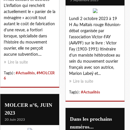
L’inflation qui renchérit
actuellement le « panier de la
ménagère » accroît tout
Lundi 2 octobre 2023 à 19
autant le coût de fabrication
H Au Maltais rouge Réunion-
d’une revue, a fortiori
débat organisée par
lorsque, spécialisée dans
l’association Victor-FAY
l’histoire du mouvement
(AAVPF) sur le livre : Victor
ouvrier, elle ne perçoit
Fay (1903-1991) Itinéraire
aucune subvention....
d’un marxiste hétérodoxe au
sein du mouvement ouvrier
Lire la suite
français avec son autrice,
Tag(s) :
#Actualités
,
#MOLCER
Marion Labeÿ et...
6
Lire la suite
Tag(s) :
#Actualités
MOLCER n°6, JUIN
2023
Dans les prochains
20 Juin 2023
numéros...