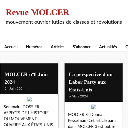
Revue MOLCER
mouvement ouvrier luttes de classes et révolutions
Accueil
Numéros
Articles
S'abonner
Actualités
Q
actualites
MOLCER n°8 Juin
La perspective d'un
2024
Labor Party aux
24 Juin 2024
Etats-Unis
6 Mars 2024
Sommaire DOSSIER :
ASPECTS DE L’HISTOIRE
MOLCER 8- Donna
DU MOUVEMENT
Kesselman (Cet article paru
OUVRIER AUX ÉTATS-UNIS
dans MOLCER 3 est publié