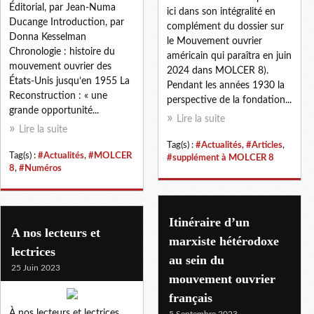
Éditorial, par Jean-Numa
ici dans son intégralité en
Ducange Introduction, par
complément du dossier sur
Donna Kesselman
le Mouvement ouvrier
Chronologie : histoire du
américain qui paraîtra en juin
mouvement ouvrier des
2024 dans MOLCER 8).
États-Unis jusqu’en 1955 La
Pendant les années 1930 la
Reconstruction : « une
perspective de la fondation...
grande opportunité...
Lire la suite
Lire la suite
Tag(s) :
#Actualités
,
#Articles
,
Tag(s) :
#Actualités
,
#MOLCER
#supplément à MOLCER 8
8
,
#Numéros
Itinéraire d’un
A nos lecteurs et
marxiste hétérodoxe
lectrices
au sein du
25 Juin 2023
mouvement ouvrier
français
À nos lecteurs et lectrices
5 Septembre 2023