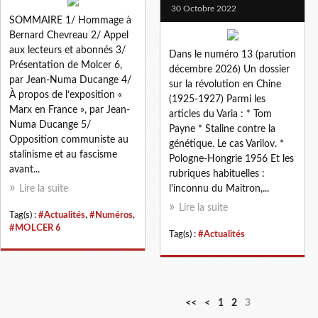
30 Octobre 2022
SOMMAIRE 1/ Hommage à
Bernard Chevreau 2/ Appel
aux lecteurs et abonnés 3/
Dans le numéro 13 (parution
Présentation de Molcer 6,
décembre 2026) Un dossier
par Jean-Numa Ducange 4/
sur la révolution en Chine
À propos de l’exposition «
(1925-1927) Parmi les
Marx en France », par Jean-
articles du Varia : * Tom
Numa Ducange 5/
Payne * Staline contre la
Opposition communiste au
génétique. Le cas Varilov. *
stalinisme et au fascisme
Pologne-Hongrie 1956 Et les
avant...
rubriques habituelles :
Lire la suite
l'inconnu du Maitron,...
Lire la suite
Tag(s) :
#Actualités
,
#Numéros
,
#MOLCER 6
Tag(s) :
#Actualités
<<
<
1
2
3